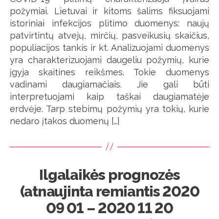
požymiai. Lietuvai ir kitoms šalims fiksuojami
istoriniai infekcijos plitimo duomenys: naujų
patvirtintų atvejų, mirčių, pasveikusių skaičius,
populiacijos tankis ir kt. Analizuojami duomenys
yra charakterizuojami daugeliu požymių, kurie
įgyja skaitines reikšmes. Tokie duomenys
vadinami daugiamačiais. Jie gali būti
interpretuojami kaip taškai daugiamatėje
erdvėje. Tarp stebimų požymių yra tokių, kurie
nedaro įtakos duomenų […]
Ilgalaikės prognozės
(atnaujinta remiantis 2020
09 01 – 2020 11 20