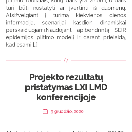
plitimo rodikliais, kurių dalis yra žinomi, o dalis
turi būti nustatyti ar įvertinti iš duomenų.
Atsižvelgiant į turimą kiekvienos dienos
informaciją, scenarijai kasdien dinamiškai
perskaičiuojami.Naudojant apibendrintą SEIR
epidemijos plitimo modelį ir darant prielaidą,
kad esami […]
Projekto rezultatų
pristatymas LXI LMD
konferencijoje
9 gruodžio, 2020
Įrašo
data