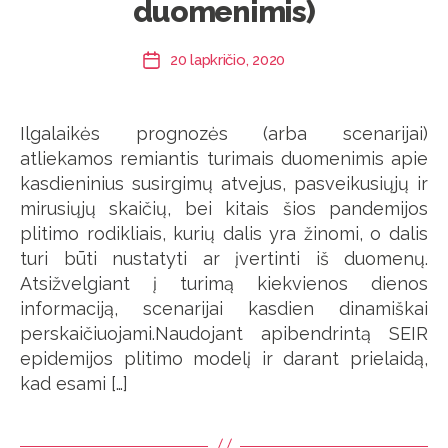
duomenimis)
20 lapkričio, 2020
Įrašo
data
Ilgalaikės prognozės (arba scenarijai)
atliekamos remiantis turimais duomenimis apie
kasdieninius susirgimų atvejus, pasveikusiųjų ir
mirusiųjų skaičių, bei kitais šios pandemijos
plitimo rodikliais, kurių dalis yra žinomi, o dalis
turi būti nustatyti ar įvertinti iš duomenų.
Atsižvelgiant į turimą kiekvienos dienos
informaciją, scenarijai kasdien dinamiškai
perskaičiuojami.Naudojant apibendrintą SEIR
epidemijos plitimo modelį ir darant prielaidą,
kad esami […]