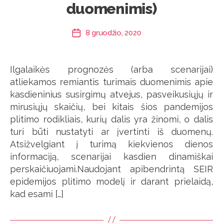
duomenimis)
8 gruodžio, 2020
Įrašo
data
Ilgalaikės prognozės (arba scenarijai)
atliekamos remiantis turimais duomenimis apie
kasdieninius susirgimų atvejus, pasveikusiųjų ir
mirusiųjų skaičių, bei kitais šios pandemijos
plitimo rodikliais, kurių dalis yra žinomi, o dalis
turi būti nustatyti ar įvertinti iš duomenų.
Atsižvelgiant į turimą kiekvienos dienos
informaciją, scenarijai kasdien dinamiškai
perskaičiuojami.Naudojant apibendrintą SEIR
epidemijos plitimo modelį ir darant prielaidą,
kad esami […]