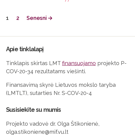
Navigacija
1
2
Senesni
→
tarp
įrašų
Apie tinklalapį
Tinklapis skirtas LMT
finansuojamo
projekto P-
COV-20-34 rezultatams viešinti.
Finansavimą skyrė Lietuvos mokslo taryba
(LMTLT), sutarties Nr. S-COV-20-4
Susisiekite su mumis
Projekto vadovė dr. Olga Štikonienė,
olga.stikoniene@mif.vu.lt