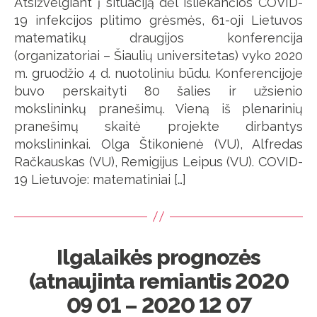
Atsižvelgiant į situaciją dėl išliekančios COVID-
19 infekcijos plitimo grėsmės, 61-oji Lietuvos
matematikų draugijos konferencija
(organizatoriai – Šiaulių universitetas) vyko 2020
m. gruodžio 4 d. nuotoliniu būdu. Konferencijoje
buvo perskaityti 80 šalies ir užsienio
mokslininkų pranešimų. Vieną iš plenarinių
pranešimų skaitė projekte dirbantys
mokslininkai. Olga Štikonienė (VU), Alfredas
Račkauskas (VU), Remigijus Leipus (VU). COVID-
19 Lietuvoje: matematiniai […]
Ilgalaikės prognozės
(atnaujinta remiantis 2020
09 01 – 2020 12 07