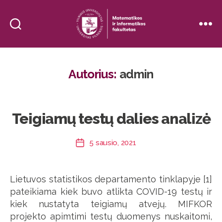
Vilniaus
Universiteto
Matematikos
Autorius:
admin
ir
informatikos
fakultetas
(MIFKOR)
Teigiamų testų dalies analizė
5 sausio, 2021
Įrašo
data
Lietuvos statistikos departamento tinklapyje [1]
pateikiama kiek buvo atlikta COVID-19 testų ir
kiek nustatyta teigiamų atvejų. MIFKOR
projekto apimtimi testų duomenys nuskaitomi,