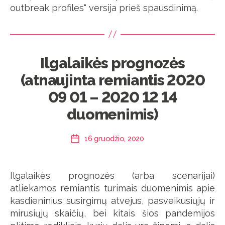
outbreak profiles“ versija prieš spausdinimą.
Ilgalaikės prognozės
(atnaujinta remiantis 2020
09 01 – 2020 12 14
duomenimis)
16 gruodžio, 2020
Įrašo
data
Ilgalaikės prognozės (arba scenarijai)
atliekamos remiantis turimais duomenimis apie
kasdieninius susirgimų atvejus, pasveikusiųjų ir
mirusiųjų skaičių, bei kitais šios pandemijos