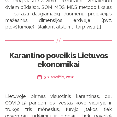
valandą.Klasterizavimo rezultatai vizualizuoti
dviem būdais: 1. SOM+MDS. MDS metodo tikslas
– surasti daugiamačių duomenų projekcijas
mažesnės dimensijos erdvėje (pvz.
plokštumoje), išlaikant atstumų tarp visų […]
Karantino poveikis Lietuvos
ekonomikai
30 lapkričio, 2020
Įrašo
data
Lietuvoje pirmas visuotinis karantinas, dėl
COVID-19 pandemijos įvestas kovo viduryje ir
trukęs tris mėnesius, turėjo įtakos tiek
gyventojų judėjimui ir elgesiui, tiek paveikė