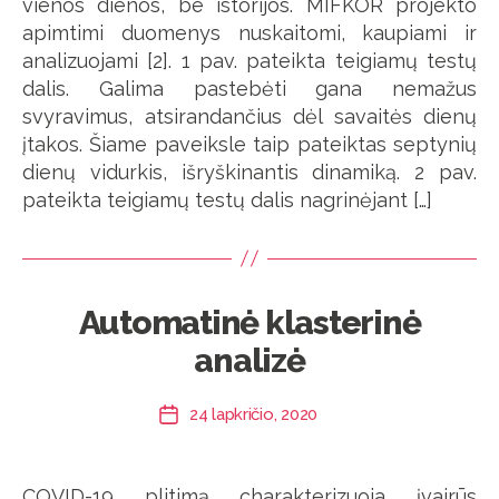
vienos dienos, be istorijos. MIFKOR projekto
apimtimi duomenys nuskaitomi, kaupiami ir
analizuojami [2]. 1 pav. pateikta teigiamų testų
dalis. Galima pastebėti gana nemažus
svyravimus, atsirandančius dėl savaitės dienų
įtakos. Šiame paveiksle taip pateiktas septynių
dienų vidurkis, išryškinantis dinamiką. 2 pav.
pateikta teigiamų testų dalis nagrinėjant […]
Automatinė klasterinė
analizė
24 lapkričio, 2020
Įrašo
data
COVID-19 plitimą charakterizuoja įvairūs