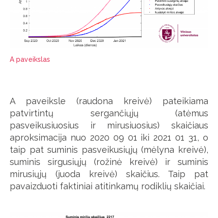
A paveikslas
A paveiksle (raudona kreivė) pateikiama
patvirtintų sergančiųjų (atėmus
pasveikusiuosius ir mirusiuosius) skaičiaus
aproksimacija nuo 2020 09 01 iki 2021 01 31, o
taip pat suminis pasveikusiųjų (mėlyna kreivė),
suminis sirgusiųjų (rožinė kreivė) ir suminis
mirusiųjų (juoda kreivė) skaičius. Taip pat
pavaizduoti faktiniai atitinkamų rodiklių skaičiai.