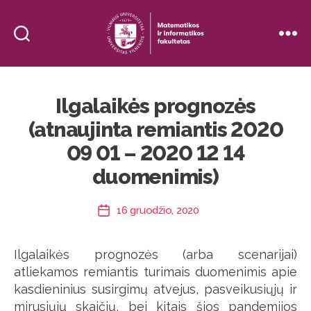
Vilniaus
Universiteto
Matematikos
Ilgalaikės prognozės
ir
informatikos
(atnaujinta remiantis 2020
fakultetas
09 01 – 2020 12 14
(MIFKOR)
duomenimis)
16 gruodžio, 2020
Įrašo
data
Ilgalaikės prognozės (arba scenarijai)
atliekamos remiantis turimais duomenimis apie
kasdieninius susirgimų atvejus, pasveikusiųjų ir
mirusiųjų skaičių, bei kitais šios pandemijos