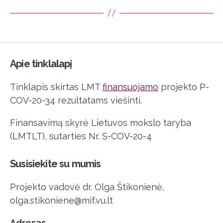
Apie tinklalapį
Tinklapis skirtas LMT
finansuojamo
projekto P-
COV-20-34 rezultatams viešinti.
Finansavimą skyrė Lietuvos mokslo taryba
(LMTLT), sutarties Nr. S-COV-20-4
Susisiekite su mumis
Projekto vadovė dr. Olga Štikonienė,
olga.stikoniene@mif.vu.lt
Adresas