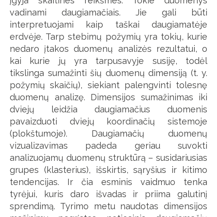
įgyja skaitines reikšmes. Tokie duomenys
vadinami daugiamačiais. Jie gali būti
interpretuojami kaip taškai daugiamatėje
erdvėje. Tarp stebimų požymių yra tokių, kurie
nedaro įtakos duomenų analizės rezultatui, o
kai kurie jų yra tarpusavyje susiję, todėl
tikslinga sumažinti šių duomenų dimensiją (t. y.
požymių skaičių), siekiant palengvinti tolesnę
duomenų analizę. Dimensijos sumažinimas iki
dviejų leidžia daugiamačius duomenis
pavaizduoti dviejų koordinačių sistemoje
(plokštumoje). Daugiamačių duomenų
vizualizavimas padeda geriau suvokti
analizuojamų duomenų struktūrą – susidariusias
grupes (klasterius), išskirtis, sąryšius ir kitimo
tendencijas. Ir čia esminis vaidmuo tenka
tyrėjui, kuris daro išvadas ir priima galutinį
sprendimą. Tyrimo metu naudotas dimensijos