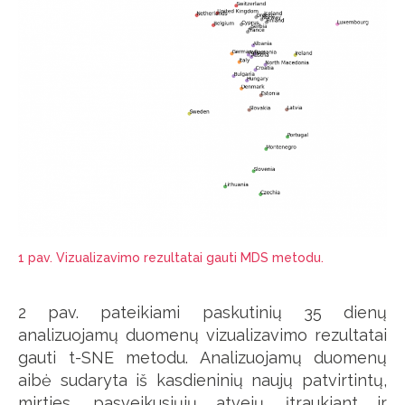
1 pav. Vizualizavimo rezultatai gauti MDS metodu.
2 pav. pateikiami paskutinių 35 dienų
analizuojamų duomenų vizualizavimo rezultatai
gauti t-SNE metodu. Analizuojamų duomenų
aibė sudaryta iš kasdieninių naujų patvirtintų,
mirties, pasveikusiųjų atvejų, įtraukiant ir