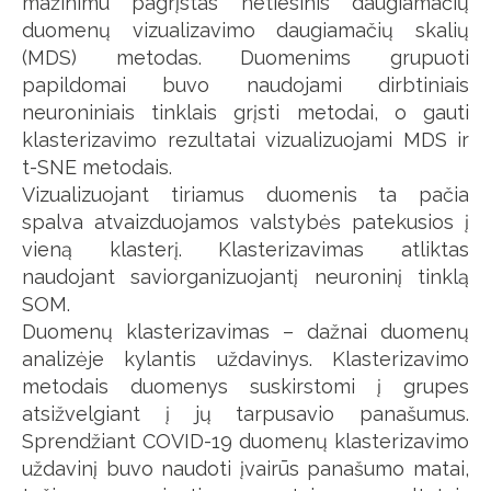
mažinimu pagrįstas netiesinis daugiamačių
duomenų vizualizavimo daugiamačių skalių
(MDS) metodas. Duomenims grupuoti
papildomai buvo naudojami dirbtiniais
neuroniniais tinklais grįsti metodai, o gauti
klasterizavimo rezultatai vizualizuojami MDS ir
t-SNE metodais.
Vizualizuojant tiriamus duomenis ta pačia
spalva atvaizduojamos valstybės patekusios į
vieną klasterį. Klasterizavimas atliktas
naudojant saviorganizuojantį neuroninį tinklą
SOM.
Duomenų klasterizavimas – dažnai duomenų
analizėje kylantis uždavinys. Klasterizavimo
metodais duomenys suskirstomi į grupes
atsižvelgiant į jų tarpusavio panašumus.
Sprendžiant COVID-19 duomenų klasterizavimo
uždavinį buvo naudoti įvairūs panašumo matai,