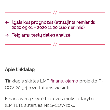
←
Ilgalaikės prognozės (atnaujinta remiantis
2020 09 01 – 2020 11 20 duomenimis)
→
Teigiamų testų dalies analizė
Apie tinklalapį
Tinklapis skirtas LMT
finansuojamo
projekto P-
COV-20-34 rezultatams viešinti.
Finansavimą skyrė Lietuvos mokslo taryba
(LMTLT), sutarties Nr. S-COV-20-4