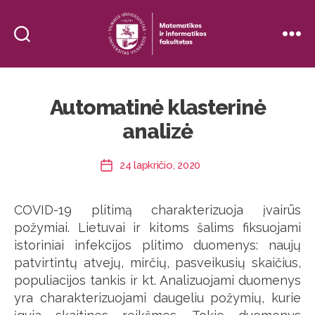
Vilniaus
Universiteto
Matematikos
Automatinė klasterinė
ir
informatikos
analizė
fakultetas
(MIFKOR)
24 lapkričio, 2020
Įrašo
data
COVID-19 plitimą charakterizuoja įvairūs
požymiai. Lietuvai ir kitoms šalims fiksuojami
istoriniai infekcijos plitimo duomenys: naujų
patvirtintų atvejų, mirčių, pasveikusių skaičius,
populiacijos tankis ir kt. Analizuojami duomenys
yra charakterizuojami daugeliu požymių, kurie