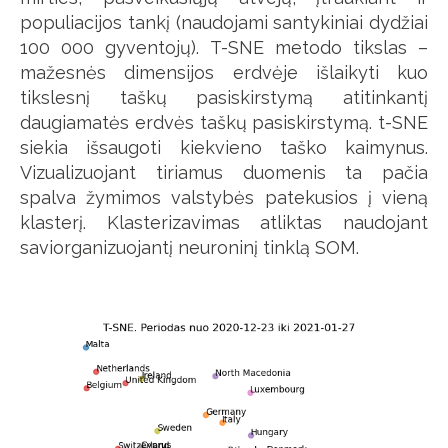
populiacijos tankį (naudojami santykiniai dydžiai
100 000 gyventojų). T-SNE metodo tikslas –
mažesnės dimensijos erdvėje išlaikyti kuo
tikslesnį taškų pasiskirstymą atitinkantį
daugiamatės erdvės taškų pasiskirstymą. t-SNE
siekia išsaugoti kiekvieno taško kaimynus.
Vizualizuojant tiriamus duomenis ta pačia
spalva žymimos valstybės patekusios į vieną
klasterį. Klasterizavimas atliktas naudojant
saviorganizuojantį neuroninį tinklą SOM.