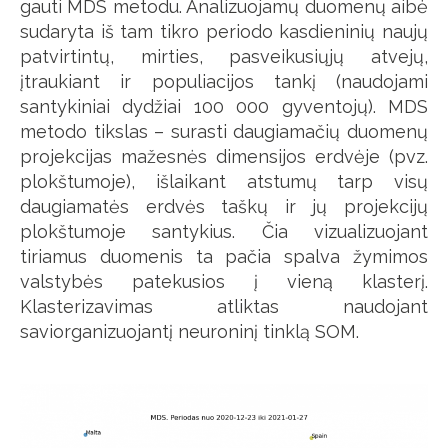
gauti MDS metodu. Analizuojamų duomenų aibė
sudaryta iš tam tikro periodo kasdieninių naujų
patvirtintų, mirties, pasveikusiųjų atvejų,
įtraukiant ir populiacijos tankį (naudojami
santykiniai dydžiai 100 000 gyventojų). MDS
metodo tikslas – surasti daugiamačių duomenų
projekcijas mažesnės dimensijos erdvėje (pvz.
plokštumoje), išlaikant atstumų tarp visų
daugiamatės erdvės taškų ir jų projekcijų
plokštumoje santykius. Čia vizualizuojant
tiriamus duomenis ta pačia spalva žymimos
valstybės patekusios į vieną klasterį.
Klasterizavimas atliktas naudojant
saviorganizuojantį neuroninį tinklą SOM.