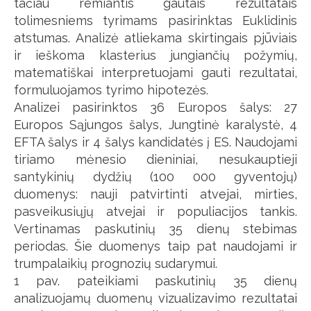
tačiau remiantis gautais rezultatais
tolimesniems tyrimams pasirinktas Euklidinis
atstumas. Analizė atliekama skirtingais pjūviais
ir ieškoma klasterius jungiančių požymių,
matematiškai interpretuojami gauti rezultatai,
formuluojamos tyrimo hipotezės.
Analizei pasirinktos 36 Europos šalys: 27
Europos Sąjungos šalys, Jungtinė karalystė, 4
EFTA šalys ir 4 šalys kandidatės į ES. Naudojami
tiriamo mėnesio dieniniai, nesukauptieji
santykinių dydžių (100 000 gyventojų)
duomenys: nauji patvirtinti atvejai, mirties,
pasveikusiųjų atvejai ir populiacijos tankis.
Vertinamas paskutinių 35 dienų stebimas
periodas. Šie duomenys taip pat naudojami ir
trumpalaikių prognozių sudarymui.
1 pav. pateikiami paskutinių 35 dienų
analizuojamų duomenų vizualizavimo rezultatai